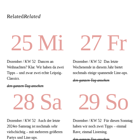
Related
Related
25 Mi
27 Fr
Dezember / KW 52
Dancen an
Dezember / KW 52
Das letzte
Weihnachten? Klar. Wir haben da zwei
Wochenende in diesem Jahr bietet
Tipps – und zwar zwei echte Leipzig-
nochmals einige spannende Line-ups.
Classics.
den ganzen Tag ansehen
den ganzen Tag ansehen
28 Sa
29 So
Dezember / KW 52
Auch der letzte
Dezember / KW 52
Für diesen Sonntag
2024er-Samstag ist nochmals sehr
haben wir noch zwei Tipps – einmal
vielschichtig – mit mehreren größeren
Rave, einmal Listening.
Partys und Line-ups.
den ganzen Tag ansehen