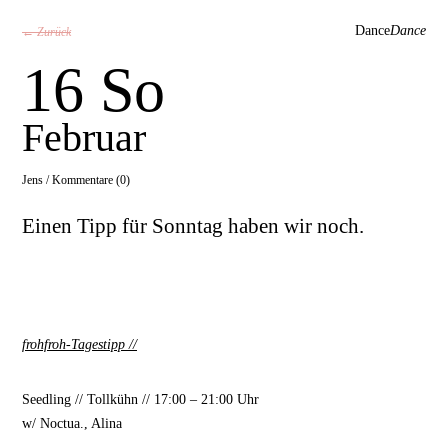
Dance
Dance
← Zurück
16 So
Februar
Jens /
Kommentare (0)
Einen Tipp für Sonntag haben wir noch.
frohfroh-Tagestipp
//
Seedling // Tollkühn // 17:00 – 21:00 Uhr
w/ Noctua., Alina