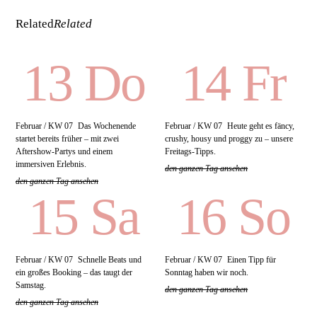
Related
Related
13 Do
14 Fr
Februar / KW 07
Das Wochenende
Februar / KW 07
Heute geht es fäncy,
startet bereits früher – mit zwei
crushy, housy und proggy zu – unsere
Aftershow-Partys und einem
Freitags-Tipps.
immersiven Erlebnis.
den ganzen Tag ansehen
den ganzen Tag ansehen
15 Sa
16 So
Februar / KW 07
Schnelle Beats und
Februar / KW 07
Einen Tipp für
ein großes Booking – das taugt der
Sonntag haben wir noch.
Samstag.
den ganzen Tag ansehen
den ganzen Tag ansehen