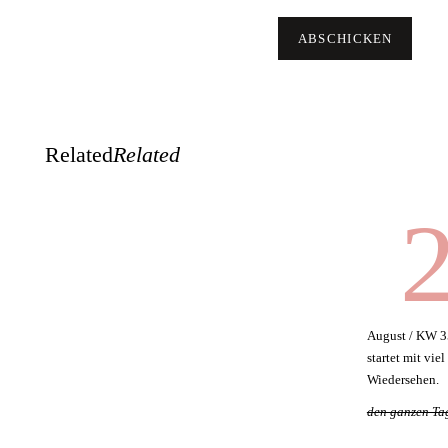
Related
Related
2
August / KW 3
startet mit vie
Wiedersehen.
den ganzen Ta