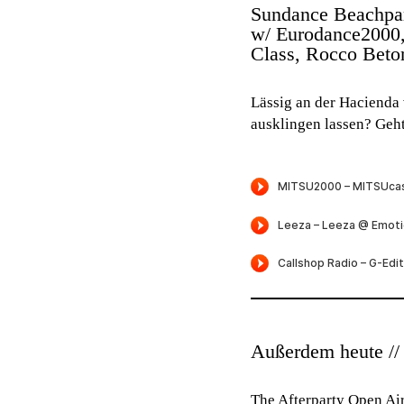
Sundance Beachpar
w/ Eurodance2000,
Class, Rocco Beto
Lässig an der Hacienda
ausklingen lassen? Geh
Außerdem heute //
The Afterparty Open Air