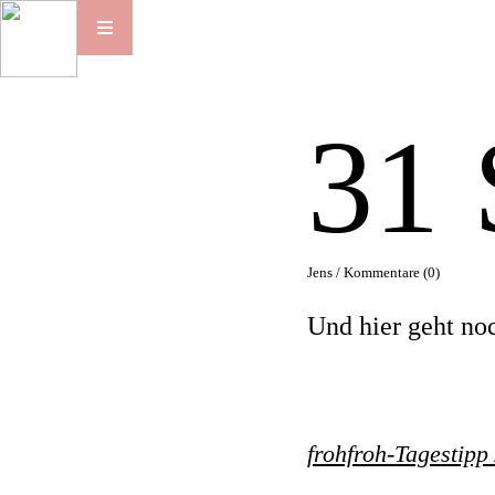
31
Jens /
Kommentare (0)
Und hier geht no
frohfroh-Tagestipp