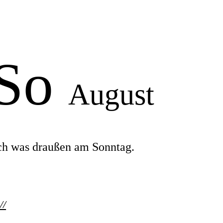
 So
August
ch was draußen am Sonntag.
//