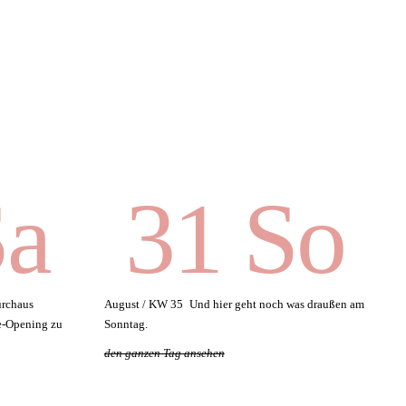
Sa
31 So
urchaus
August / KW 35
Und hier geht noch was draußen am
Re-Opening zu
Sonntag.
den ganzen Tag ansehen