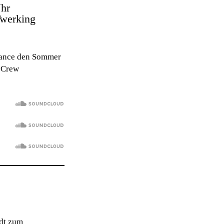
Uhr
Twerking
dance den Sommer
s-Crew
ädt zum