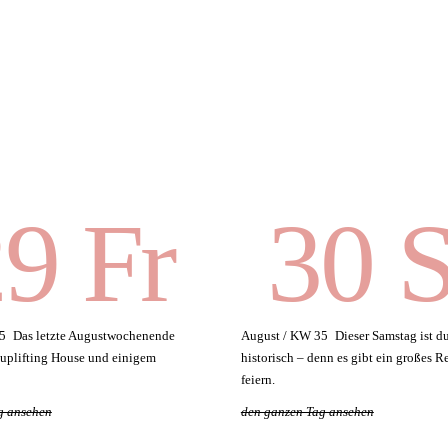
9 Fr
30 
5
Das letzte Augustwochenende
August / KW 35
Dieser Samstag ist d
l uplifting House und einigem
historisch – denn es gibt ein großes 
feiern.
g ansehen
den ganzen Tag ansehen