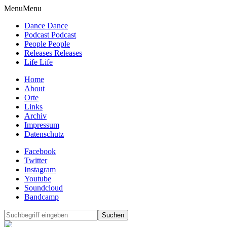
Menu
Menu
Dance Dance
Podcast Podcast
People People
Releases Releases
Life Life
Home
About
Orte
Links
Archiv
Impressum
Datenschutz
Facebook
Twitter
Instagram
Youtube
Soundcloud
Bandcamp