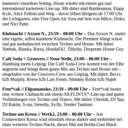
immersiv-visuellem Setting. Heute wieder mit einem gut und
international kurierterm Line-up. Mit dabei sind Bambounou, Etapp
Kyle, Alice Felloni und Weg – davor öffnet übrigens ab 17:00 Uhr
der Lichtgarten, eine Free Open Air Area mit Sets von Milox, Doko,
und Nici Palm
Klubnacht // Axxon N., 23:59 – 08:00 Uhr –
Das Axxon N. startet
eine eigene, selbst kuratierte Klubnacht. Die Premiere klingt schon
mal gut ausbalanciert zwischen Techno und House. Mit dabei
Nørbak, Blanka, Ræza, HoudaFk?, Tillydin, Desperate House Guy
Café Soda + Groovers // Neue Welle, 23:00 – 06:00 Uhr –
Hamburg meets Leipzig: Die Café Soda-Crew kommt von der Elbe
angereist und bringt ihren guten Mix aus Techno und House mit –
eingeladen von der Groovers-Crew aus Leipzig. Mit dabei: Beccs
b2b Murphy, Reese b2b Lars Fester, Shimmy Robin b2b Najeh
Fem*vak // Elipamanoke, 23:59 – 09:00 Uhr –
Fem*vak hostet
eine weitere Clubnacht mit einem All-FLINTA*-Line-up und guten
Verbindungen von Techno und Trance. Mit dabei: Cheetah, DJ Spa,
DJ Rakita, S-ray, Stenella, Sx3lz, Tender Tantrum
Techno am Kreuz // Werk2, 23:00 – 06:00 Uhr –
Am
Connewitzer Kreuz wird ebenfalls etwas darker und treibender bei
einer weiteren Techno-Nacht, dieses Mal mit Berlin-Gast Black