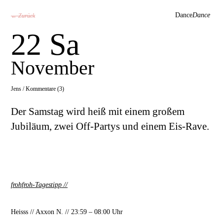
Dance
Dance
← Zurück
22 Sa
November
Jens /
Kommentare (3)
Der Samstag wird heiß mit einem großem
Jubiläum, zwei Off-Partys und einem Eis-Rave.
frohfroh-Tagestipp
//
Heisss // Axxon N. // 23:59 – 08:00 Uhr