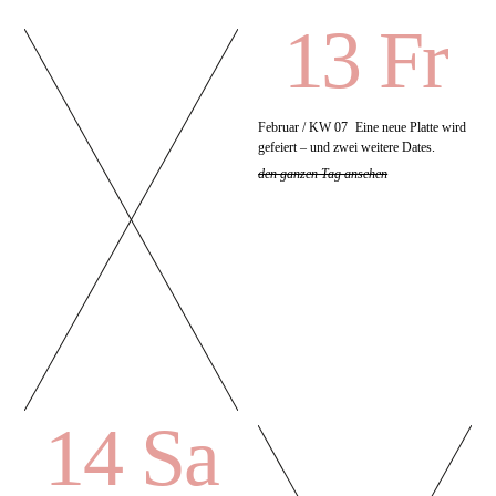
13 Fr
Februar / KW 07
Eine neue Platte wird
gefeiert – und zwei weitere Dates.
den ganzen Tag ansehen
14 Sa