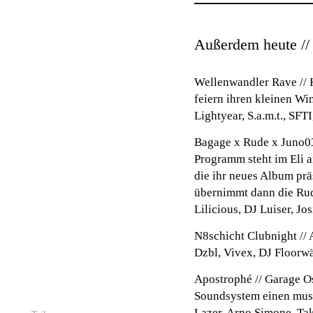
Außerdem heute //
Wellenwandler Rave // 
feiern ihren kleinen W
Lightyear, S.a.m.t., SF
Bagage x Rude x Juno03
Programm steht im Eli a
die ihr neues Album prä
übernimmt dann die Ru
Lilicious, DJ Luiser, Jos
N8schicht Clubnight // 
Dzbl, Vivex, DJ Floorw
Apostrophé // Garage O
Soundsystem einen musi
Lazer, Arno Simone, Ta