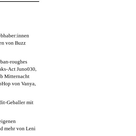
iebhaber:innen
ten von Buzz
rban-roughes
eaks-Act Juno030,
Ab Mitternacht
pHop von Vanya,
it-Geballer mit
eigenen
nd mehr von Leni