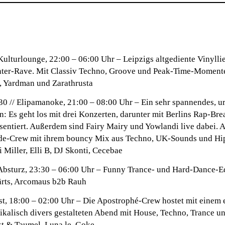
Kulturlounge, 22:00 – 06:00 Uhr –
Leipzigs altgediente Vinyll
inter-Rave. Mit Classiv Techno, Groove und Peak-Time-Momen
TI, Yardman und Zarathrusta
0 // Elipamanoke, 21:00 – 08:00 Uhr –
Ein sehr spannendes, u
n: Es geht los mit drei Konzerten, darunter mit Berlins Rap-Br
sentiert. Außerdem sind Fairy Mairy und Yowlandi live dabei. 
de-Crew mit ihrem bouncy Mix aus Techno, UK-Sounds und Hi
i Miller, Elli B, DJ Skonti, Cecebae
Absturz, 23:30 – 06:00 Uhr –
Funny Trance- und Hard-Dance-Ed
ärts, Arcomaus b2b Rauh
st, 18:00 – 02:00 Uhr –
Die Apostrophé-Crew hostet mit einem 
kalisch divers gestalteten Abend mit House, Techno, Trance u
kt & Taumel, Luna.le, Goke