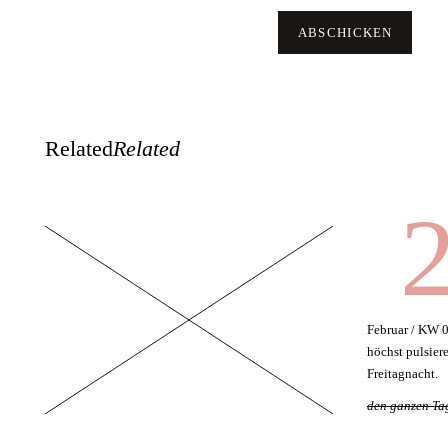
Related
Related
2
Februar / KW 
höchst pulsiere
Freitagnacht.
den ganzen Ta