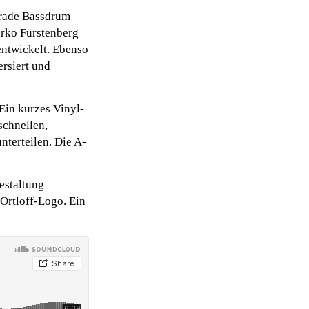
gerade Bassdrum
Marko Fürstenberg
entwickelt. Ebenso
ersiert und
Ein kurzes Vinyl-
schnellen,
nterteilen. Die A-
estaltung
 Ortloff-Logo. Ein