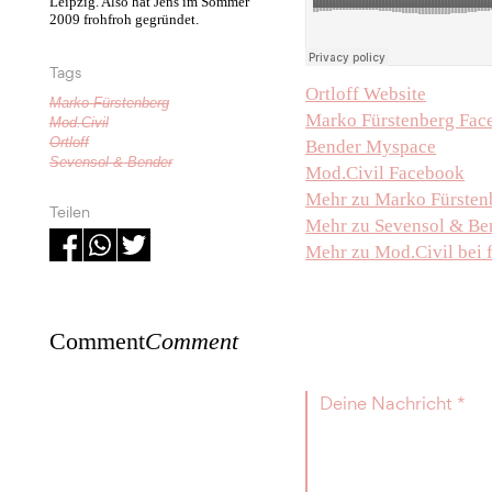
Leipzig. Also hat Jens im Sommer
2009 frohfroh gegründet.
Tags
Ortloff Website
Marko Fürstenberg
Marko Fürstenberg Fac
Mod.Civil
Ortloff
Bender Myspace
Sevensol & Bender
Mod.Civil Facebook
Mehr zu Marko Fürstenb
Teilen
Mehr zu Sevensol & Ben
Mehr zu Mod.Civil bei 
Comment
Comment