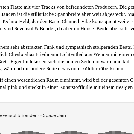
rsten Platte mit vier Tracks von befreundeten Producern. Die 
 Nuancen ist die stilistische Spannbreite aber weit abgesteckt. 
b-Techno-Held, der den Basic Channel-Vibe konsequent weiter 
rt sind Sevensol & Bender, da aber im House. Beide aber sehr v
inem sehr abstrakten Funk und sympathisch stolpernden Beats. 
ich Cheslo alias Friedmann Lichtenthal aus Weimar mit einem 
tt. Eigentlich lassen sich die beiden Seiten in warm und kalt u
ss, während die andere Seite etwas unterkühlter rüberkommt.
off einen wesentlichen Raum einnimmt, wird bei der gesamten G
 knallpink und steckt in einer Kunststoffhülle mit einem riesigen