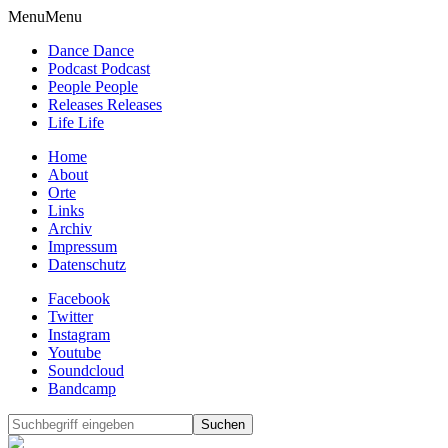
Menu
Menu
Dance Dance
Podcast Podcast
People People
Releases Releases
Life Life
Home
About
Orte
Links
Archiv
Impressum
Datenschutz
Facebook
Twitter
Instagram
Youtube
Soundcloud
Bandcamp