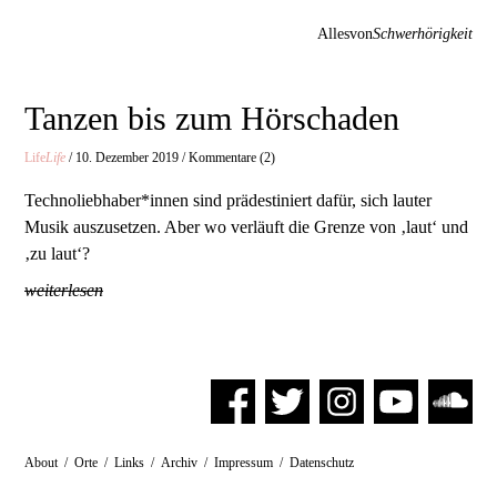
Allesvon
Schwerhörigkeit
Tanzen bis zum Hörschaden
Life
Life
/ 10. Dezember 2019 / Kommentare (2)
Technoliebhaber*innen sind prädestiniert dafür, sich lauter
Musik auszusetzen. Aber wo verläuft die Grenze von ‚laut‘ und
‚zu laut‘?
weiterlesen
About
/
Orte
/
Links
/
Archiv
/
Impressum
/
Datenschutz