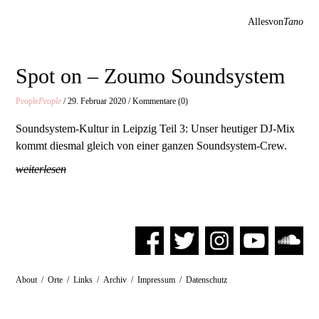
Allesvon
Tano
Spot on – Zoumo Soundsystem
People
People
/ 29. Februar 2020 / Kommentare (0)
Soundsystem-Kultur in Leipzig Teil 3: Unser heutiger DJ-Mix
kommt diesmal gleich von einer ganzen Soundsystem-Crew.
weiterlesen
About
/
Orte
/
Links
/
Archiv
/
Impressum
/
Datenschutz