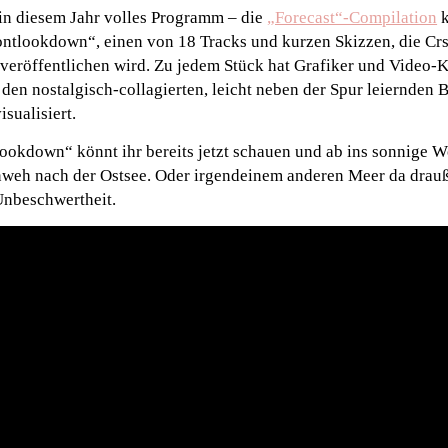
 in diesem Jahr volles Programm – die
„Forecast“-Compilation
k
ontlookdown“, einen von 18 Tracks und kurzen Skizzen, die Cr
e veröffentlichen wird. Zu jedem Stück hat Grafiker und Video-
s den nostalgisch-collagierten, leicht neben der Spur leiernde
sualisiert.
ookdown“ könnt ihr bereits jetzt schauen und ab ins sonnige
ernweh nach der Ostsee. Oder irgendeinem anderen Meer da drau
Unbeschwertheit.