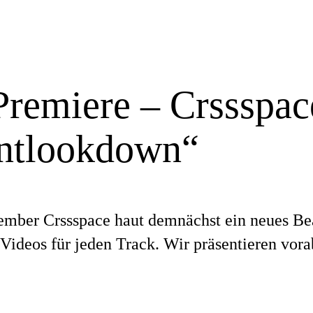
Premiere – Crssspac
ntlookdown“
)
ber Crssspace haut demnächst ein neues Be
 Videos für jeden Track. Wir präsentieren vora