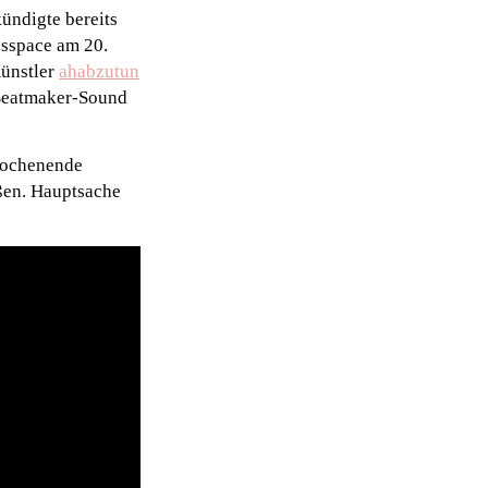
ündigte bereits
ssspace am 20.
Künstler
ahabzutun
n Beatmaker-Sound
 Wochenende
ßen. Hauptsache