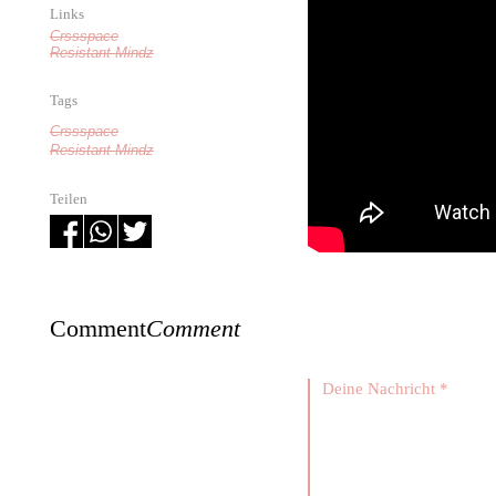
Links
Crssspace
Resistant Mindz
Tags
Crssspace
Resistant Mindz
Teilen
Comment
Comment