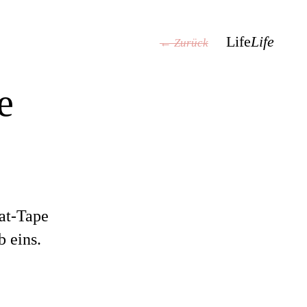
Life
Life
← Zurück
e
at-Tape
b eins.