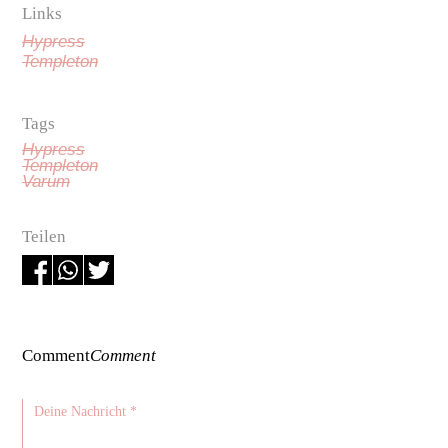
Links
Hypress
Templeton
Tags
Hypress
Templeton
Varum
Teilen
Comment
Comment