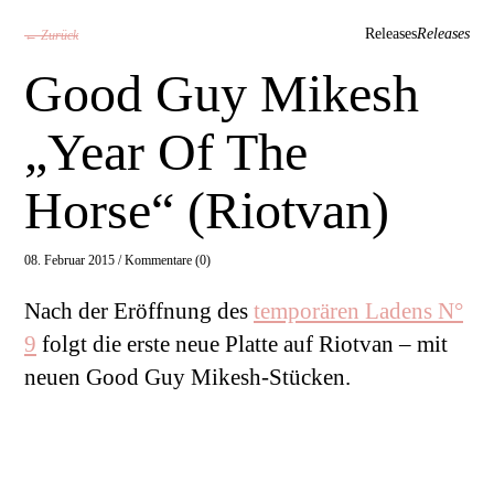
Releases
Releases
← Zurück
Good Guy Mikesh
„Year Of The
Horse“ (Riotvan)
08. Februar 2015 /
Kommentare (0)
Nach der Eröffnung des
temporären Ladens N°
9
folgt die erste neue Platte auf Riotvan – mit
neuen Good Guy Mikesh-Stücken.