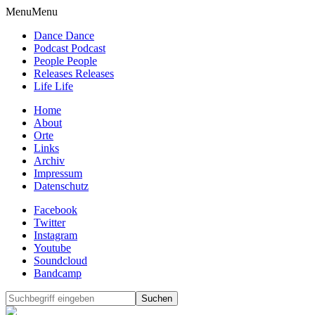
Menu
Menu
Dance Dance
Podcast Podcast
People People
Releases Releases
Life Life
Home
About
Orte
Links
Archiv
Impressum
Datenschutz
Facebook
Twitter
Instagram
Youtube
Soundcloud
Bandcamp