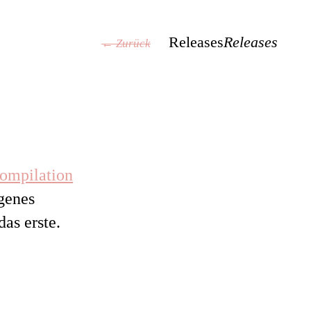
Releases
Releases
← Zurück
ompilation
igenes
das erste.