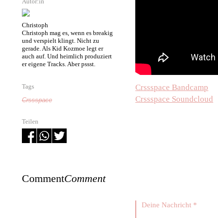
Autor:in
Christoph
Christoph mag es, wenn es breakig
und verspielt klingt. Nicht zu
gerade. Als Kid Kozmoe legt er
auch auf. Und heimlich produziert
er eigene Tracks. Aber pssst.
Crssspace Bandcamp
Tags
Crssspace Soundcloud
Crssspace
Teilen
Comment
Comment