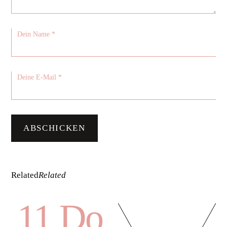
Related
Related
11 Do