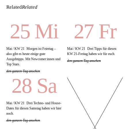
Related
Related
25 Mi
27 Fr
Mai / KW 21
Morgen ist Feiertag –
Mai / KW 21
Drei Tipps für diesen
also gibt es heute einige gute
KW 21-Freitag haben wir für euch.
Ausgehtipps. Mit Newcomer:innen und
den ganzen Tag ansehen
Top Stars.
den ganzen Tag ansehen
28 Sa
Mai / KW 21
Drei Techno- und House-
Dates für diesen Samstag haben wir hier
noch.
den ganzen Tag ansehen