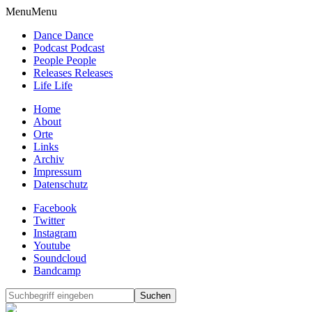
Menu
Menu
Dance Dance
Podcast Podcast
People People
Releases Releases
Life Life
Home
About
Orte
Links
Archiv
Impressum
Datenschutz
Facebook
Twitter
Instagram
Youtube
Soundcloud
Bandcamp