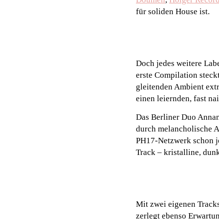
für soliden House ist.
Doch jedes weitere Labe
erste Compilation steck
gleitenden Ambient extra
einen leiernden, fast n
Das Berliner Duo Annan
durch melancholische A
PH17-Netzwerk schon jet
Track – kristalline, dun
Mit zwei eigenen Tracks
zerlegt ebenso Erwartu