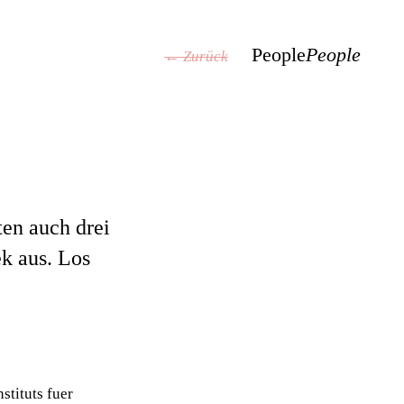
People
People
← Zurück
rten auch drei
k aus. Los
stituts fuer