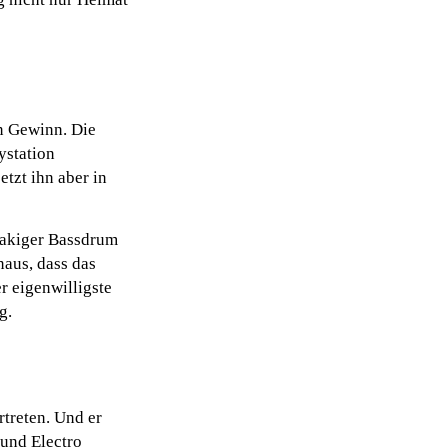
in Gewinn. Die
ystation
etzt ihn aber in
eakiger Bassdrum
aus, dass das
r eigenwilligste
g.
rtreten. Und er
 und Electro