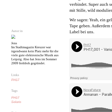
verbindet. Super auch 
mit Stille, wild moduli
Wir sagen: Yeah, ein ge
Tape geben. Außerdem si
Autor:in
Label bei uns.
Jens
Im Stadtmagazin Kreuzer war
irgendwann kein Platz mehr für die
viele gute elektronische Musik aus
Leipzig. Also hat Jens im Sommer
2009 frohfroh gegründet.
Links
PH17
Tags
PH17
Solaris