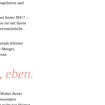
ompilation und
ken hinter PH17 –
ass sie mit ihrem
 vermeintliche
gerade kleinen
e-Merges,
ennt:
 eben.
 Wobei dieser
sbesondere
g nicht nur Heimat