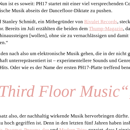
un ist es soweit: PH17 startet mit einer viel versprechenden C
ische Musik abseits der Dancefloor-Diktate zu pushen.
 Stanley Schmidt, ein Mitbegründer von
Rivulet Records
, stec
or. Bereits im Juli erzählten die beiden dem
Thump-Magazin
, d
inaussteigen [wollen], ohne sie zu vernachlässigen und damit
en.“
iden nach also um elektronische Musik gehen, die in der nicht 
aft unterrepräsentiert ist – experimentellere Sounds und Genr
Hits. Oder wie es der Name der ersten PH17-Platte treffend ben
Third Floor Music“,
atz also, der nachhaltig wirkende Musik hervorbringen dürfte.
zu hoch gegriffen ist. Denn in den letzten fünf Jahren haben in
ds
,
Pragmat
,
Pneuma-dor
und
Modern Trips
gezeigt, dass Leipzi