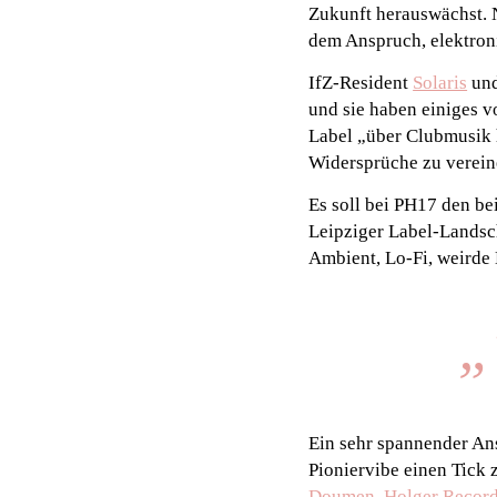
Zukunft herauswächst. N
dem Anspruch, elektron
IfZ-Resident
Solaris
und
und sie haben einiges v
Label „über Clubmusik h
Widersprüche zu verein
Es soll bei PH17 den be
Leipziger Label-Landsch
Ambient, Lo-Fi, weirde 
„
Ein sehr spannender Ans
Pioniervibe einen Tick 
Doumen
,
Holger Recor