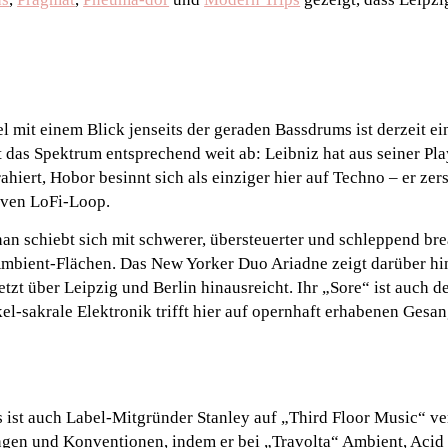
l mit einem Blick jenseits der geraden Bassdrums ist derzeit e
t das Spektrum entsprechend weit ab: Leibniz hat aus seiner Pla
hiert, Hobor besinnt sich als einziger hier auf Techno – er zers
aiven LoFi-Loop.
an schiebt sich mit schwerer, übersteuerter und schleppend br
mbient-Flächen. Das New Yorker Duo Ariadne zeigt darüber hin
zt über Leipzig und Berlin hinausreicht. Ihr „Sore“ ist auch de
kel-sakrale Elektronik trifft hier auf opernhaft erhabenen Gesan
 ist auch Label-Mitgründer Stanley auf „Third Floor Music“ ve
ngen und Konventionen, indem er bei „Travolta“ Ambient, Acid