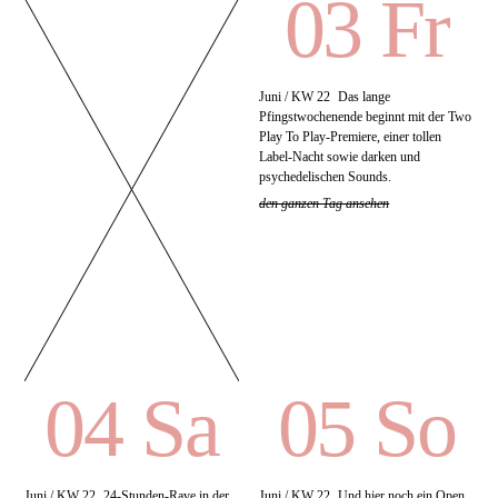
03 Fr
Juni / KW 22
Das lange
Pfingstwochenende beginnt mit der Two
Play To Play-Premiere, einer tollen
Label-Nacht sowie darken und
psychedelischen Sounds.
den ganzen Tag ansehen
04 Sa
05 So
Juni / KW 22
24-Stunden-Rave in der
Juni / KW 22
Und hier noch ein Open