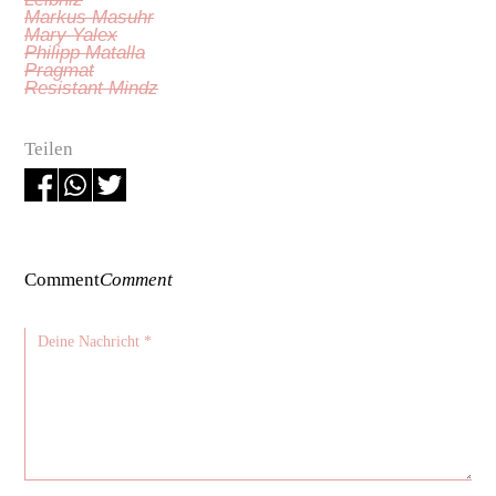
Markus Masuhr
Mary Yalex
Philipp Matalla
Pragmat
Resistant Mindz
Teilen
Comment
Comment