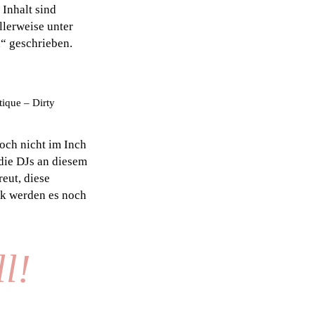
 Inhalt sind
llerweise unter
d“ geschrieben.
tique – Dirty
doch nicht im Inch
 die DJs an diesem
reut, diese
ck werden es noch
l!