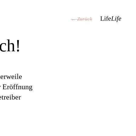
Life
Life
← Zurück
ch!
lerweile
r Eröffnung
treiber