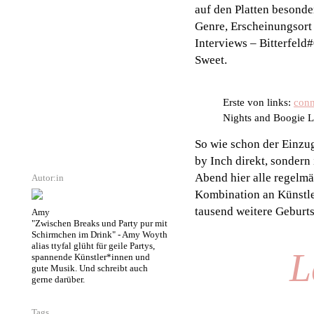
auf den Platten besonde
Genre, Erscheinungsort 
Interviews – Bitterfeld
Sweet.
Erste von links:
con
Nights and Boogie L
So wie schon der Einzug
by Inch direkt, sondern
Abend hier alle regelmäß
Autor:in
Kombination an Künstle
tausend weitere Geburt
Amy
"Zwischen Breaks und Party pur mit
Schirmchen im Drink" - Amy Woyth
alias ttyfal glüht für geile Partys,
L
spannende Künstler*innen und
gute Musik. Und schreibt auch
gerne darüber.
Tags