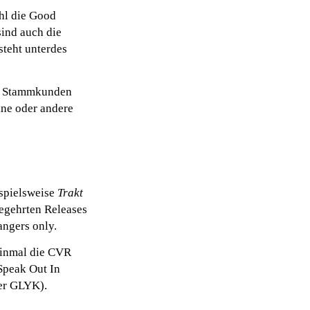
ohl die Good
sind auch die
steht unterdes
ich Stammkunden
ine oder andere
ispielsweise
Trakt
begehrten Releases
angers only.
 einmal die CVR
Speak Out In
er GLYK).