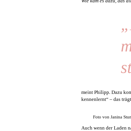
Wie kam es dazu, das all
„
m
s
meint Philipp. Dazu ko
kennenlernt“ – das träg
Foto von Janina St
Auch wenn der Laden na