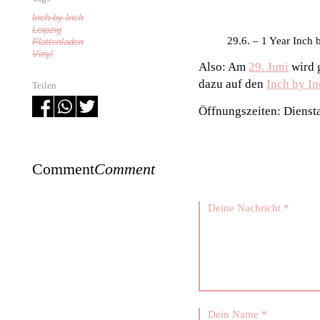
Inch by Inch
Leipzig
29.6. – 1 Year Inch 
Plattenladen
Vinyl
Also: Am
29. Juni
wird g
dazu auf den
Inch by I
Teilen
Öffnungszeiten: Dienst
Comment
Comment