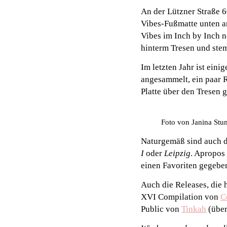
An der Lützner Straße 6
Vibes-Fußmatte unten an
Vibes im Inch by Inch n
hinterm Tresen und stem
Im letzten Jahr ist ein
angesammelt, ein paar R
Platte über den Tresen 
Foto von Janina St
Naturgemäß sind auch di
I
oder
Leipzig
. Apropos 
einen Favoriten gegeben
Auch die Releases, die 
XVI Compilation von
C
Public von
Tinkah
(über