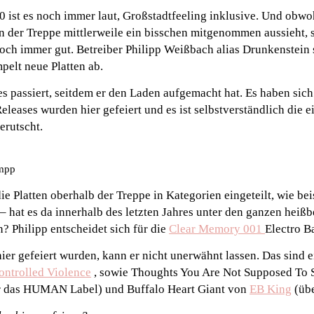
0 ist es noch immer laut, Großstadtfeeling inklusive. Und obw
 der Treppe mittlerweile ein bisschen mitgenommen aussieht, 
och immer gut. Betreiber Philipp Weißbach alias Drunkenstein 
pelt neue Platten ab.
iges passiert, seitdem er den Laden aufgemacht hat. Es haben s
eleases wurden hier gefeiert und es ist selbstverständlich die e
gerutscht.
umpp
e Platten oberhalb der Treppe in Kategorien eingeteilt, wie be
– hat es da innerhalb des letzten Jahres unter den ganzen heiß
? Philipp entscheidet sich für die
Clear Memory 001
Electro B
hier gefeiert wurden, kann er nicht unerwähnt lassen. Das sind
ontrolled Violence
, sowie Thoughts You Are Not Supposed To 
 das HUMAN Label) und Buffalo Heart Giant von
EB King
(üb